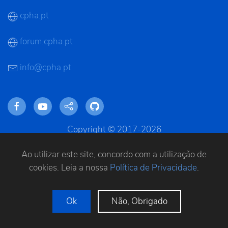
cpha.pt
forum.cpha.pt
info@cpha.pt
Copyright © 2017-2026
Todos os direitos reservados
Ao utilizar este site, concordo com a utilização de
cookies. Leia a nossa
Política de Privacidade
.
FAQ
|
Termos do Serviço/Regras
|
Política de
Privacidade
Ok
Não, Obrigado